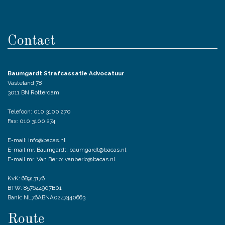
Contact
Baumgardt Strafcassatie Advocatuur
Vasteland 78
3011 BN Rotterdam
Telefoon: 010 3100 270
Fax: 010 3100 274
E-mail: info@bacas.nl
E-mail mr. Baumgardt: baumgardt@bacas.nl
E-mail mr. Van Berlo: vanberlo@bacas.nl
KvK: 68913176
BTW: 857644907B01
Bank: NL76ABNA0247440663
Route